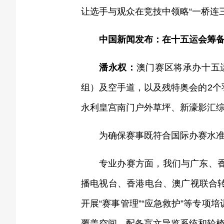
让选手与观众在竞技中领略“一桥连
中国新闻发布：在十五运会筹
潘永权：
澳门赛区将承办十五
组）及空手道，以及残特奥会的2
永利皇宫南门户外草坪、新濠影汇
为确保赛事既符合国际办赛水
专业办赛方面，我们与广东、
播电视台、香港电台、澳广视联合
开展“赛事管理”“应急救护”等专
覆盖空间，配备盲文导览系统和轮椅