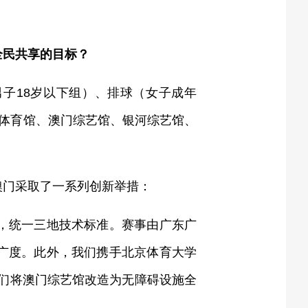
全民共享的目标？
男子18岁以下组）、排球（女子成年
体育馆、澳门综艺馆、银河综艺馆、
澳门采取了一系列创新举措：
，统一三地技术标准。赛事由广东广
广度。此外，我们携手北京体育大学
我们将澳门综艺馆改造为无障碍设施全