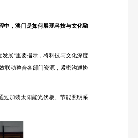
程中，澳门是如何展现科技与文化融
元发展”重要指示，将科技与文化深度
高效联动整合各部门资源，紧密沟通协
通过加装太阳能光伏板、节能照明系