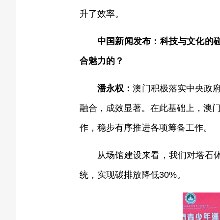
升了效率。
中国新闻发布：科技与文化的
合魅力的？
潘永权：
澳门积极落实中央政府
融合，成效显著。在此基础上，澳门
作，稳步有序推进各项筹备工作。
从场馆建设来看，我们对塔石
统，实现碳排放降低30%。