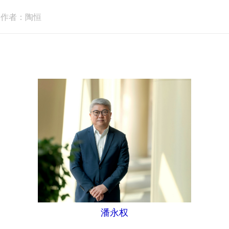
作者：陶恒
潘永权