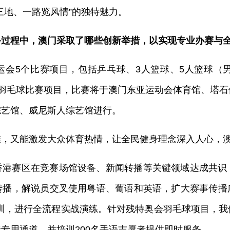
三地、一路览风情”的独特魅力。
备过程中，澳门采取了哪些创新举措，以实现专业办赛与
运会5个比赛项目，包括乒乓球、3人篮球、5人篮球（
个羽毛球比赛项目，比赛将于澳门东亚运动会体育馆、塔石
综艺馆、威尼斯人综艺馆进行。
准，又能激发大众体育热情，让全民健身理念深入人心，
香港赛区在竞赛场馆设备、新闻转播等关键领域达成共识
转播，解说员交叉使用粤语、葡语和英语，扩大赛事传播
项培训，进行全流程实战演练。针对残特奥会羽毛球项目，
专用通道，并培训200名手语志愿者提供即时服务。