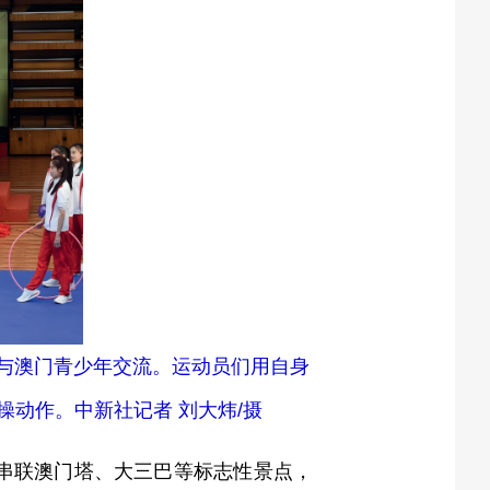
，与澳门青少年交流。运动员们用自身
动作。中新社记者 刘大炜/摄
串联澳门塔、大三巴等标志性景点，